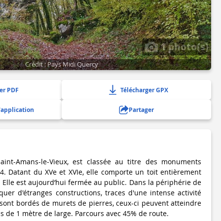
1 photo(s)
Crédit : Pays Midi Quercy
er PDF
Télécharger GPX
'application
Partager
Saint-Amans-le-Vieux, est classée au titre des monuments
4. Datant du XVe et XVIe, elle comporte un toit entièrement
s. Elle est aujourd’hui fermée au public. Dans la périphérie de
quer d'étranges constructions, traces d'une intense activité
ont bordés de murets de pierres, ceux-ci peuvent atteindre
us de 1 mètre de large. Parcours avec 45% de route.