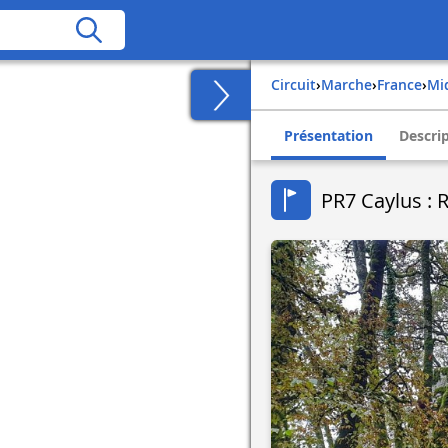
Circuit
›
Marche
›
france
›
m
Présentation
Descri
PR7 Caylus : 