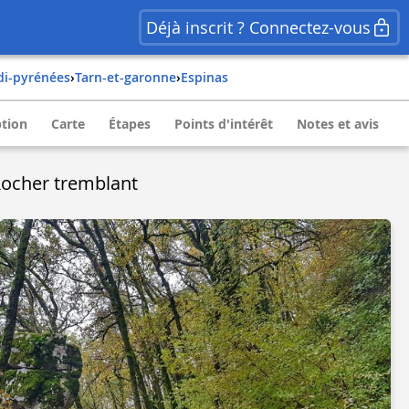
Déjà inscrit ? Connectez-vous
idi-pyrénées
›
tarn-et-garonne
›
espinas
ption
Carte
Étapes
Points d'intérêt
Notes et avis
Rocher tremblant