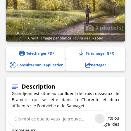
1 photo(s)
Crédit : Image par blanca_rovira de Pixabay
Télécharger PDF
Télécharger GPX
Consulter sur l'application
Partager
Description
Grandjean est situé au confluent de trois ruisseaux : le
Bramerit qui se jette dans la Charente et deux
affluents : le Fontvielle et le Sauvaget.
L’itinéraire emprunte une portion de la Ferrée verte ou
Dis-moi ce que tu veux, je trouve...
Chemin des Escarbilles remis en état à l’usage des
promeneurs.