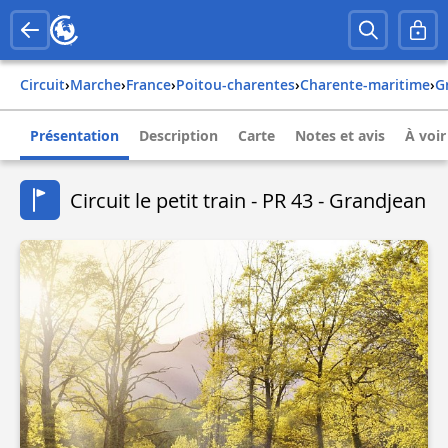
Circuit
›
Marche
›
france
›
poitou-charentes
›
charente-maritime
›
Présentation
Description
Carte
Notes et avis
À voir
Circuit le petit train - PR 43 - Grandjean