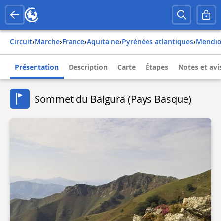
Circuit
›
Marche
›
france
›
aquitaine
›
pyrénées atlantiques
›
mendi
Présentation
Description
Carte
Étapes
Notes et avi
Sommet du Baigura (Pays Basque)