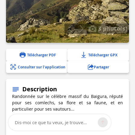
3 photo(s)
Télécharger PDF
Télécharger GPX
Consulter sur l'application
Partager
Description
Randonnée sur le célèbre massif du Baigura, réputé
pour ses comlechs, sa flore et sa faune, et en
particulier pour ses vautours...
Dénivelé : 600 m
Dis-moi ce que tu veux, je trouve...
Durée : 4h00