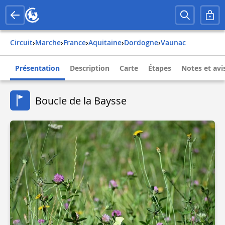
Circuit
›
Marche
›
france
›
aquitaine
›
dordogne
›
vaunac
Présentation
Description
Carte
Étapes
Notes et avi
Boucle de la Baysse