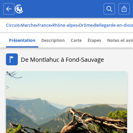
Circuit
›
Marche
›
france
›
rhône-alpes
›
drôme
›
bellegarde-en-dioi
Présentation
Description
Carte
Étapes
Notes et avi
De Montlahuc à Fond-Sauvage