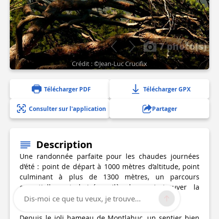
7 photo(s)
Crédit : ©Jean-Luc Crucifix
Télécharger PDF
Télécharger GPX
Consulter sur l'application
Partager
Description
Une randonnée parfaite pour les chaudes journées
d’été : point de départ à 1000 mètres d’altitude, point
culminant à plus de 1300 mètres, un parcours
essentiellement boisé, voilà de quoi trouver la
fraîcheur tant recherchée.
Dis-moi ce que tu veux, je trouve...
Depuis le joli hameau de Montlahuc, un sentier bien