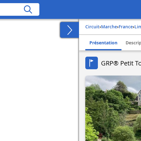
Circuit
›
Marche
›
france
›
l
Présentation
Descri
GRP® Petit T