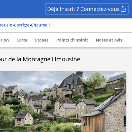
Déjà inscrit ? Connectez-vous
imousin
›
corrèze
›
chaumeil
ption
Carte
Étapes
Points d'intérêt
Notes et avis
our de la Montagne Limousine