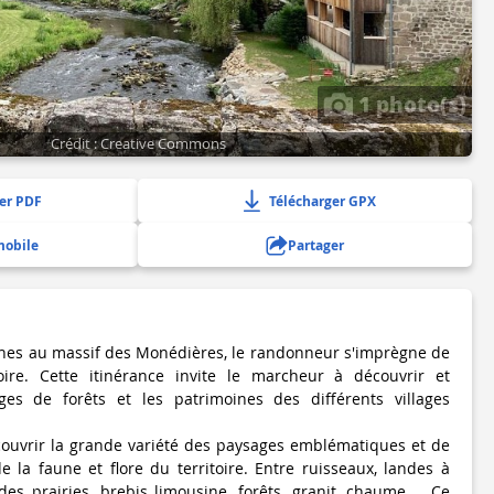
1 photo(s)
Crédit : Creative Commons
er PDF
Télécharger GPX
mobile
Partager
ches au massif des Monédières, le randonneur s'imprègne de
itoire. Cette itinérance invite le marcheur à découvrir et
es de forêts et les patrimoines des différents villages
ouvrir la grande variété des paysages emblématiques et de
e la faune et flore du territoire. Entre ruisseaux, landes à
es prairies, brebis limousine, forêts, granit, chaume.... Ce