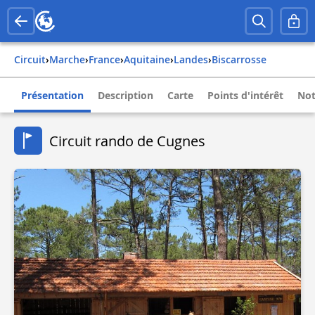
Circuit
›
Marche
›
france
›
aquitaine
›
landes
›
biscarrosse
Présentation
Description
Carte
Points d'intérêt
Not
Circuit rando de Cugnes