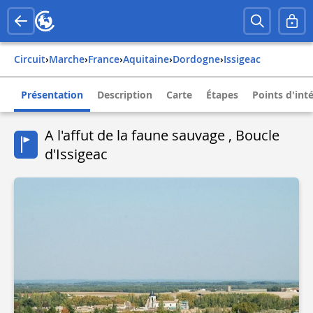
Circuit
›
Marche
›
france
›
aquitaine
›
dordogne
›
issigeac
Présentation
Description
Carte
Étapes
Points d'int
A l'affut de la faune sauvage , Boucle
d'Issigeac