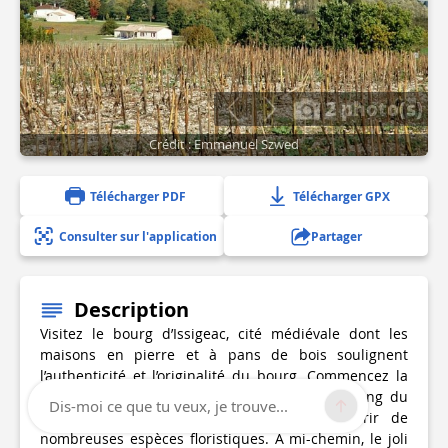
2 photo(s)
Crédit : Emmanuel Szwed
Télécharger PDF
Télécharger GPX
Consulter sur l'application
Partager
Description
Visitez le bourg d’Issigeac, cité médiévale dont les
maisons en pierre et à pans de bois soulignent
l’authenticité et l’originalité du bourg. Commencez la
balade et traversez les ZNIEFF présentes le long du
Dis-moi ce que tu veux, je trouve...
parcours qui vous permettront de découvrir de
nombreuses espèces floristiques. A mi-chemin, le joli