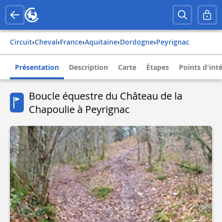
Circuit
›
Cheval
›
france
›
aquitaine
›
dordogne
›
peyrignac
Présentation
Description
Carte
Étapes
Points d'int
Boucle équestre du Château de la
Chapoulie à Peyrignac