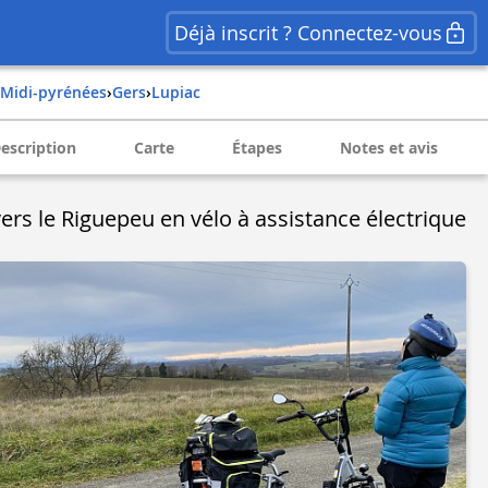
Déjà inscrit ? Connectez-vous
midi-pyrénées
›
gers
›
lupiac
escription
Carte
Étapes
Notes et avis
vers le Riguepeu en vélo à assistance électrique