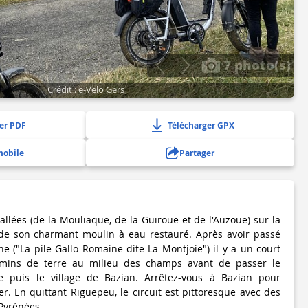
7 photo(s)
Crédit : e-Velo Gers
er PDF
Télécharger GPX
mobile
Partager
allées (de la Mouliaque, de la Guiroue et de l'Auzoue) sur la
de son charmant moulin à eau restauré. Après avoir passé
e ("La pile Gallo Romaine dite La Montjoie") il y a un court
emins de terre au milieu des champs avant de passer le
e puis le village de Bazian. Arrêtez-vous à Bazian pour
r. En quittant Riguepeu, le circuit est pittoresque avec des
 Pyrénées.