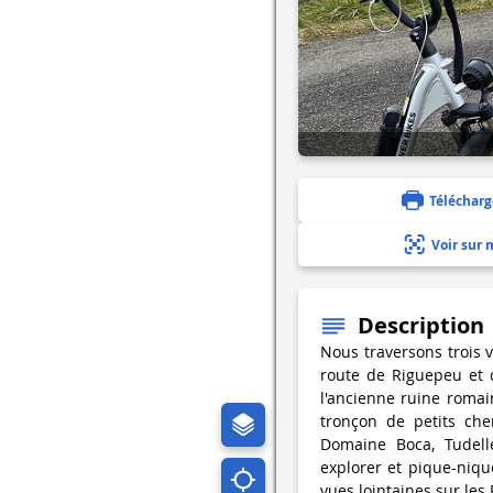
Télécharg
Voir sur 
Description
Nous traversons trois v
route de Riguepeu et 
l'ancienne ruine romain
tronçon de petits ch
Domaine Boca, Tudell
explorer et pique-nique
vues lointaines sur les