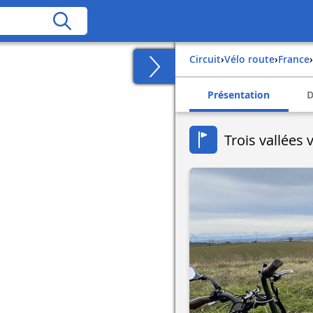
Circuit
›
Vélo route
›
france
›
Présentation
D
Trois vallées 