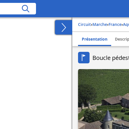
Circuit
›
Marche
›
france
›
a
Présentation
Descri
Boucle pédest