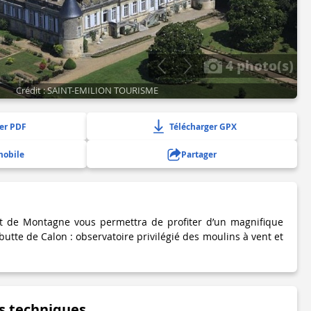
4 photo(s)
Crédit : SAINT-EMILION TOURISME
er PDF
Télécharger GPX
mobile
Partager
t de Montagne vous permettra de profiter d’un magnifique
butte de Calon : observatoire privilégié des moulins à vent et
s techniques