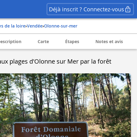
Déjà inscrit ? Connectez-vous
ys de la loire
›
vendée
›
olonne-sur-mer
escription
Carte
Étapes
Notes et avis
aux plages d'Olonne sur Mer par la forêt