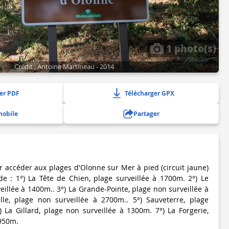
1 photo(s)
Crédit : Antoine Martineau - 2014
er PDF
Télécharger GPX
mobile
Partager
r accéder aux plages d'Olonne sur Mer à pied (circuit jaune)
e : 1°) La Tête de Chien, plage surveillée à 1700m. 2°) Le
illée à 1400m.. 3°) La Grande-Pointe, plage non surveillée à
lle, plage non surveillée à 2700m.. 5°) Sauveterre, plage
) La Gillard, plage non surveillée à 1300m. 7°) La Forgerie,
 950m.