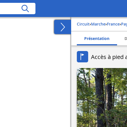
Circuit
›
Marche
›
france
›
pa
Présentation
D
Accès à pied 