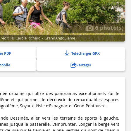
6 photo(s)
Crédit : © Carole Richard – GrandAngouleme
er PDF
Télécharger GPX
mobile
Partager
nnée urbaine qui offre des panoramas exceptionnels sur le
ulême et qui permet de découvrir de remarquables espaces
ngoulême, Soyaux, L’Isle d’Espagnac et Gond Pontouvre.
de Dessinée, aller vers les terrains de sports à gauche.
gines jusqu’à la passerelle. L’emprunter. Longer la berge vers
s de vue sur le fleuve et la pile, vestige du pont de chemin