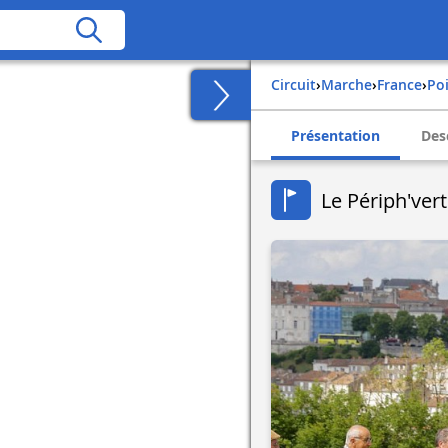
Circuit
›
Marche
›
france
›
p
Présentation
Des
Le Périph'vert