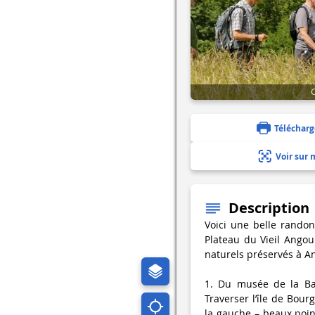
Télécharg
Voir sur 
Description
Voici une belle rando
Plateau du Vieil Ango
naturels préservés à A
1. Du musée de la Ban
Traverser l’île de Bour
la gauche – beaux point