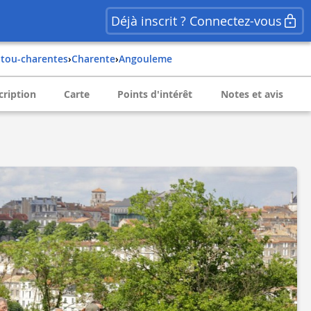
Déjà inscrit ? Connectez-vous
oitou-charentes
›
charente
›
angouleme
cription
Carte
Points d'intérêt
Notes et avis