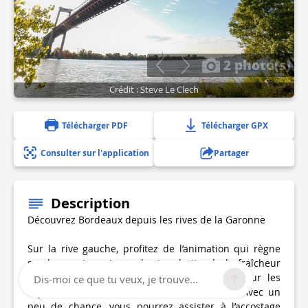
2 photo(s)
Crédit : Steve Le Clech
Télécharger PDF
Télécharger GPX
Consulter sur l'application
Partager
Description
Découvrez Bordeaux depuis les rives de la Garonne
Sur la rive gauche, profitez de l’animation qui règne
sur les quais, puis sur la rive droite, de la fraîcheur
des jardins et du panorama qu’ils offrent sur les
Dis-moi ce que tu veux, je trouve...
façades des bâtiments du Port de la Lune. Avec un
peu de chance, vous pourrez assister à l’accostage