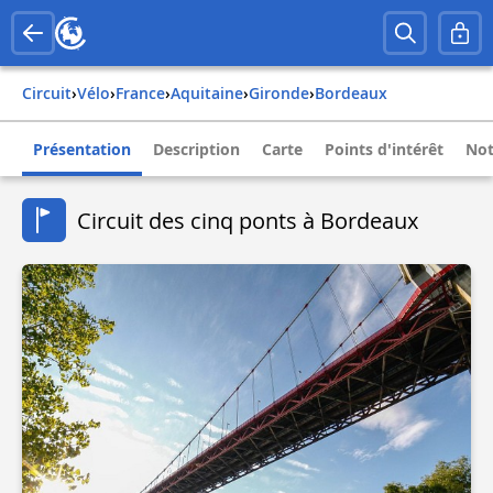
Circuit
›
Vélo
›
france
›
aquitaine
›
gironde
›
bordeaux
Présentation
Description
Carte
Points d'intérêt
Not
Circuit des cinq ponts à Bordeaux