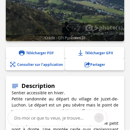
5 photo(s)
Crédit : OTI Pyrénées 31
Télécharger PDF
Télécharger GPX
Consulter sur l'application
Partager
Description
Sentier accessible en hiver.
Petite randonnée au départ du village de Juzet-de-
Luchon. Le départ est un peu sévère mais le point de
vue, arrivé aux granges mérite ces efforts.
Dis-moi ce que tu veux, je trouve...
Départ juste avant la cascade de Juzet, passez le petit
pont à droite. Une montée raide puis s’aplanissant