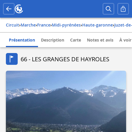
Circuit
›
Marche
›
france
›
midi-pyrénées
›
haute-garonne
›
juzet-de
Présentation
Description
Carte
Notes et avis
À voir
66 - LES GRANGES DE HAYROLES