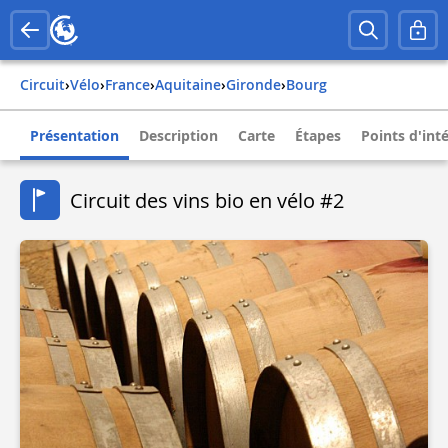
Circuit
›
Vélo
›
france
›
aquitaine
›
gironde
›
bourg
Présentation
Description
Carte
Étapes
Points d'int
Circuit des vins bio en vélo #2