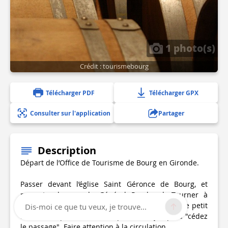
1 photo(s)
Crédit : tourismebourg
Télécharger PDF
Télécharger GPX
Consulter sur l'application
Partager
Description
Départ de l’Office de Tourisme de Bourg en Gironde.
Passer devant l’église Saint Géronce de Bourg, et
remonter la rue du Général Peychaud. Tourner à
gauche sur la « route de Cambes ». Traverser le petit
Dis-moi ce que tu veux, je trouve...
hameau et poursuivre tranquillement jusqu’au "cédez
le passage". Faire attention à la circulation.