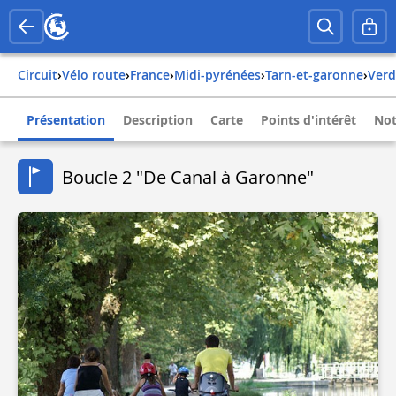
Circuit
›
Vélo route
›
france
›
midi-pyrénées
›
tarn-et-garonne
›
ver
Présentation
Description
Carte
Points d'intérêt
Not
Boucle 2 "De Canal à Garonne"