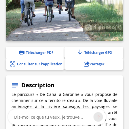
1 photo(s)
Télécharger PDF
Télécharger GPX
Consulter sur l'application
Partager
Description
Le parcours « De Canal à Garonne » vous propose de
cheminer sur ce « territoire d’eau ». De la voie fluviale
aménagée à la rivière sauvage, les paysages se
déclinent au fil de l’eau. Envie d’une pause ? Un arrêt
Dis-moi ce que tu veux, je trouve...
au Parc de Garonne (à Verdun sur Garonne) vous
permettra de poursuivre l’aventure à pied sur l’île de