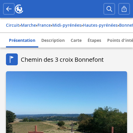
Circuit
›
Marche
›
france
›
midi-pyrénées
›
hautes-pyrénées
›
bonne
Présentation
Description
Carte
Étapes
Points d'int
Chemin des 3 croix Bonnefont