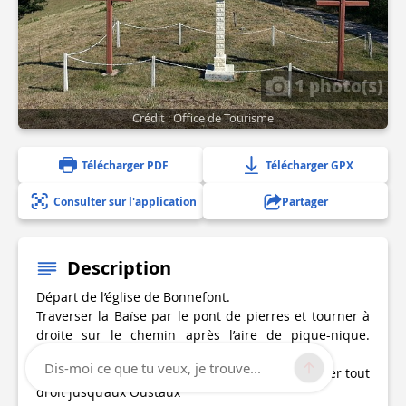
1 photo(s)
Crédit : Office de Tourisme
Télécharger PDF
Télécharger GPX
Consulter sur l'application
Partager
Description
Départ de l’église de Bonnefont.
Traverser la Baïse par le pont de pierres et tourner à
droite sur le chemin après l’aire de pique-nique.
Magnifique demeure traditionnelle sur la droite.
Dis-moi ce que tu veux, je trouve...
1 - Suivre la route qui monte à gauche. Continuer tout
droit jusqu’aux Oustaux