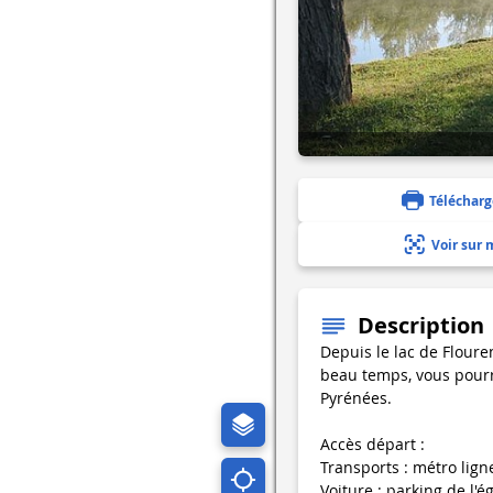
Télécharg
Voir sur 
Description
Depuis le lac de Floure
beau temps, vous pourr
Pyrénées.
Accès départ :
Transports : métro lign
Voiture : parking de l'é