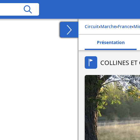
Circuit
›
Marche
›
france
›
m
Présentation
COLLINES ET