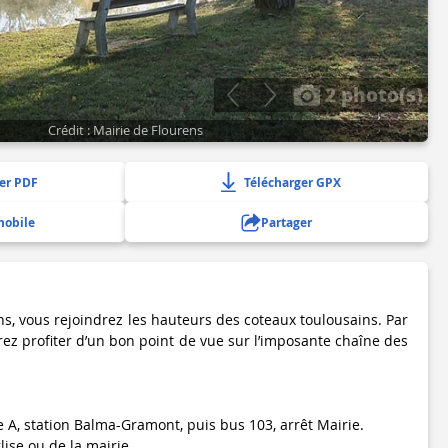
2 photo(s)
Crédit : Mairie de Flourens
er PDF
Télécharger GPX
mobile
Partager
ns, vous rejoindrez les hauteurs des coteaux toulousains. Par
ez profiter d’un bon point de vue sur l’imposante chaîne des
e A, station Balma-Gramont, puis bus 103, arrêt Mairie.
glise ou de la mairie.