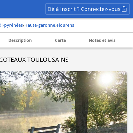
Déjà inscrit ? Connectez-vous
idi-pyrénées
›
haute-garonne
›
flourens
Description
Carte
Notes et avis
 COTEAUX TOULOUSAINS