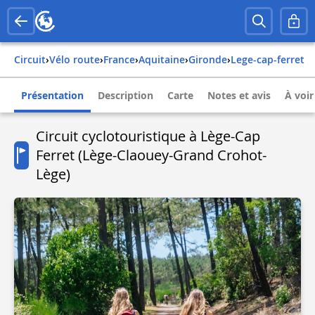
Circuit
›
Vélo route
›
france
›
aquitaine
›
gironde
›
lege-cap-ferret
Présentation
Description
Carte
Notes et avis
À voir
Circuit cyclotouristique à Lège-Cap
Ferret (Lège-Claouey-Grand Crohot-
Lège)