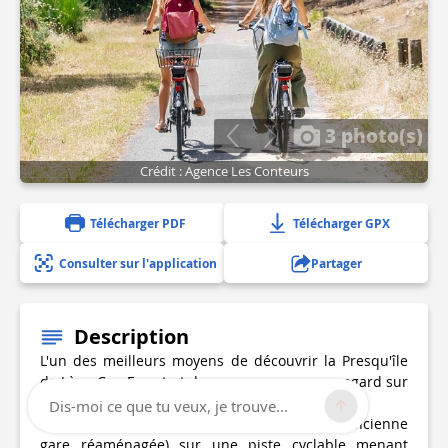
3 photo(s)
Crédit : Agence Les Conteurs
Télécharger PDF
Télécharger GPX
Consulter sur l'application
Partager
Description
L'un des meilleurs moyens de découvrir la Presqu'île
de Lège-Cap Ferret et de poser un nouveau regard sur
son patrimoine est le vélo.
Dis-moi ce que tu veux, je trouve...
Départ depuis la halte cyclotouriste de Lège (ancienne
gare réaménagée) sur une piste cyclable menant