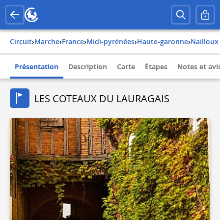
Circuit
›
Marche
›
france
›
midi-pyrénées
›
haute-garonne
›
nailloux
Présentation
Description
Carte
Étapes
Notes et avi
LES COTEAUX DU LAURAGAIS