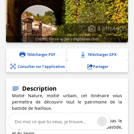
3 photo(s)
Crédit : herve leclair / aspheries.com
Télécharger PDF
Télécharger GPX
Consulter sur l'application
Partager
Description
Moitié Nature, moitié urbain, cet itinéraire vous
permettra de découvrir tout le patrimoine de la
bastide de Nailloux.
Au départ de l'église, vous cheminerez pas à pas le
Dis-moi ce que tu veux, je trouve...
long de la halle, des ruelles historiques de la bastide,
et du lavoir.