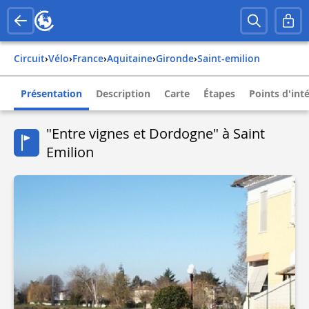
Circuit
›
Vélo
›
france
›
aquitaine
›
gironde
›
saint-emilion
Présentation
Description
Carte
Étapes
Points d'int
"Entre vignes et Dordogne" à Saint
Emilion