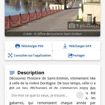
1 photo(s)
Crédit : © Office de tourisme Saint Emilion
Télécharger PDF
Télécharger GPX
Consulter sur l'application
Partager
Description
Découvrez l’histoire de Saint-Emilion, intimement liée
à celle de la rivière Dordogne. De tous temps, celle-ci a
été un lieu d’échanges et de commerces entre des
hommes de tous horizons. Elle a longtemps été
Dis-moi ce que tu veux, je trouve...
fréquentée par des bateaux à fonds plats, les
gabarres, qui remontaient chaque année par