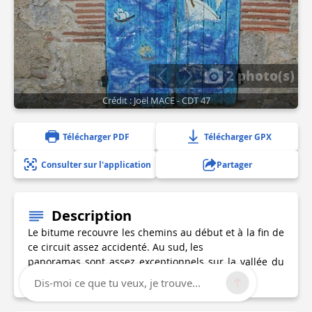
2 photo(s)
Crédit : Joël MACE - CDT 47
Télécharger PDF
Télécharger GPX
Consulter sur l'application
Partager
Description
Le bitume recouvre les chemins au début et à la fin de
ce circuit assez accidenté. Au sud, les
panoramas sont assez exceptionnels sur la vallée du
Lot et les coteaux qui l’enserrent.
Dis-moi ce que tu veux, je trouve...