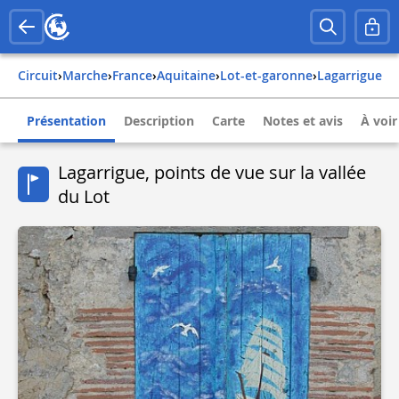
Circuit
›
Marche
›
france
›
aquitaine
›
lot-et-garonne
›
lagarrigue
Présentation
Description
Carte
Notes et avis
À voir
Lagarrigue, points de vue sur la vallée
du Lot