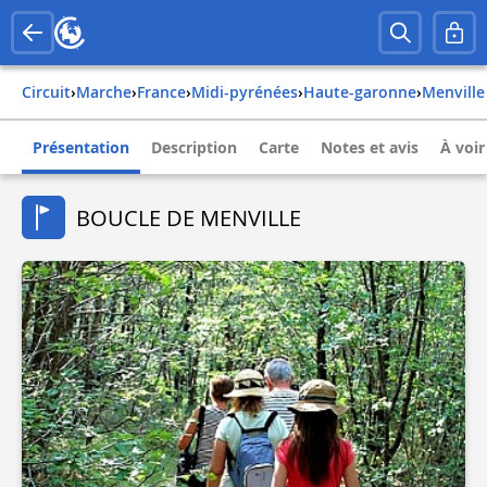
Circuit
›
Marche
›
france
›
midi-pyrénées
›
haute-garonne
›
menville
Présentation
Description
Carte
Notes et avis
À voir
BOUCLE DE MENVILLE