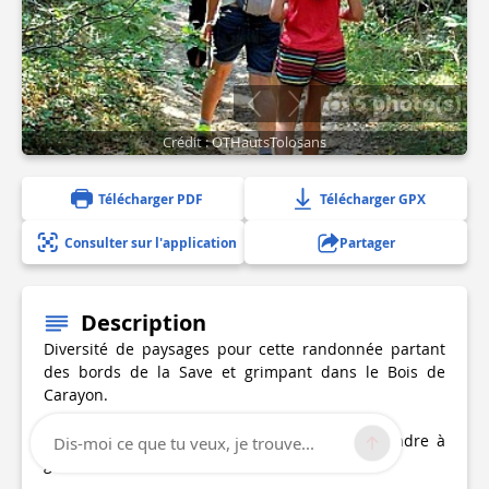
5 photo(s)
Crédit : OTHautsTolosans
Télécharger PDF
Télécharger GPX
Consulter sur l'application
Partager
Description
Diversité de paysages pour cette randonnée partant
des bords de la Save et grimpant dans le Bois de
Carayon.
Aller devant la mairie, et dos à la mairie, prendre à
Dis-moi ce que tu veux, je trouve...
gauche, la rue des Platanes.