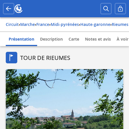
Circuit
›
Marche
›
france
›
midi-pyrénées
›
haute-garonne
›
rieumes
Présentation
Description
Carte
Notes et avis
À voir
TOUR DE RIEUMES