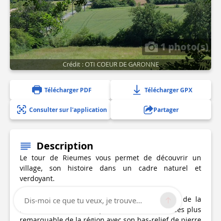
1 photo(s)
Crédit : OTI COEUR DE GARONNE
Télécharger PDF
Télécharger GPX
Consulter sur l'application
Partager
Description
Le tour de Rieumes vous permet de découvrir un
village, son histoire dans un cadre naturel et
verdoyant.
Le château d'eau du village, point de départ de la
Dis-moi ce que tu veux, je trouve...
randonnée, est un des plus ancien (1896) et des plus
remarquable de la région avec son bas-relief de pierre