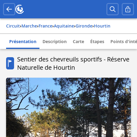
Circuit
›
Marche
›
france
›
aquitaine
›
gironde
›
hourtin
Présentation
Description
Carte
Étapes
Points d'int
Sentier des chevreuils sportifs - Réserve
Naturelle de Hourtin