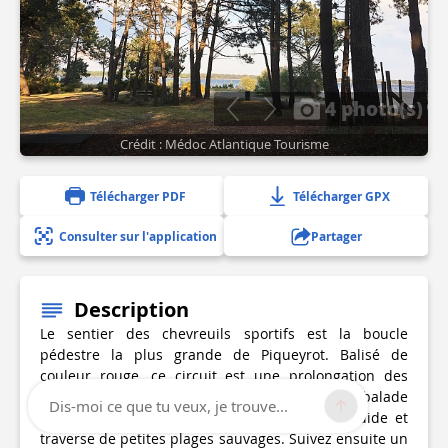
4 photo(s)
Crédit : Médoc Atlantique Tourisme
Télécharger PDF
Télécharger GPX
Consulter sur l'application
Partager
Description
Le sentier des chevreuils sportifs est la boucle
pédestre la plus grande de Piqueyrot. Balisé de
couleur rouge, ce circuit est une prolongation des
boucles de La Lobélie et des Rousserolles. La balade
Dis-moi ce que tu veux, je trouve...
en bordure de lac est tout simplement splendide et
traverse de petites plages sauvages. Suivez ensuite un