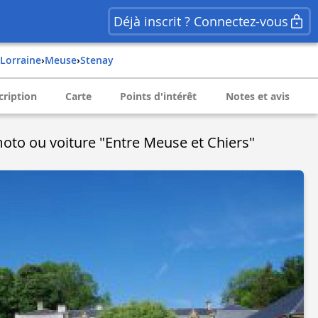
Déjà inscrit ? Connectez-vous
lorraine
›
meuse
›
stenay
cription
Carte
Points d'intérêt
Notes et avis
 moto ou voiture "Entre Meuse et Chiers"