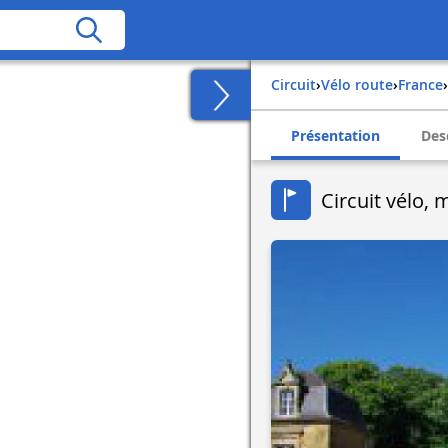
Circuit
›
Vélo route
›
france
›
Présentation
Des
Circuit vélo,