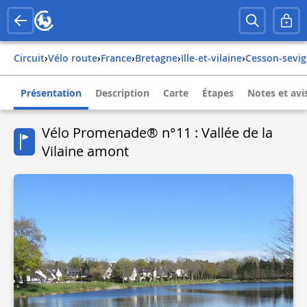
Circuit
›
Vélo route
›
france
›
bretagne
›
ille-et-vilaine
›
cesson-sevi
Présentation
Description
Carte
Étapes
Notes et avi
Vélo Promenade® n°11 : Vallée de la
Vilaine amont