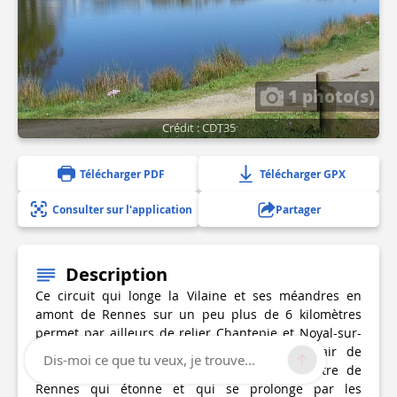
1 photo(s)
Crédit : CDT35
Télécharger PDF
Télécharger GPX
Consulter sur l'application
Partager
Description
Ce circuit qui longe la Vilaine et ses méandres en
amont de Rennes sur un peu plus de 6 kilomètres
permet par ailleurs de relier Chantepie et Noyal-sur-
Vilaine à travers champs et pâtures. Un air de
Dis-moi ce que tu veux, je trouve...
campagne à deux coups de pédales du centre de
Rennes qui étonne et qui se prolonge par les