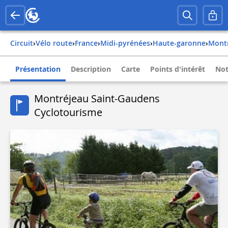
Circuit
›
Vélo route
›
france
›
midi-pyrénées
›
haute-garonne
›
mon
Présentation
Description
Carte
Points d'intérêt
Not
Montréjeau Saint-Gaudens
Cyclotourisme