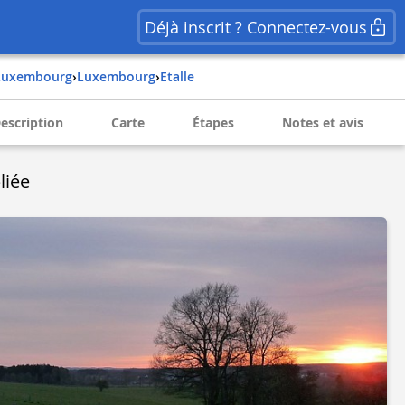
Déjà inscrit ? Connectez-vous
luxembourg
›
luxembourg
›
etalle
escription
Carte
Étapes
Notes et avis
liée