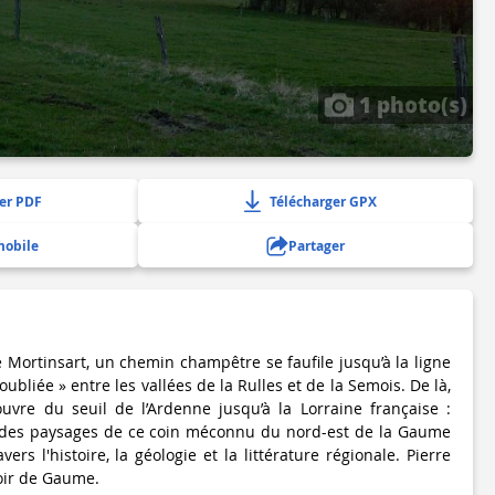
1 photo(s)
er PDF
Télécharger GPX
mobile
Partager
 Mortinsart, un chemin champêtre se faufile jusqu’à la ligne
oubliée » entre les vallées de la Rulles et de la Semois. De là,
uvre du seuil de l’Ardenne jusqu’à la Lorraine française :
 des paysages de ce coin méconnu du nord-est de la Gaume
ers l'histoire, la géologie et la littérature régionale. Pierre
oir de Gaume.