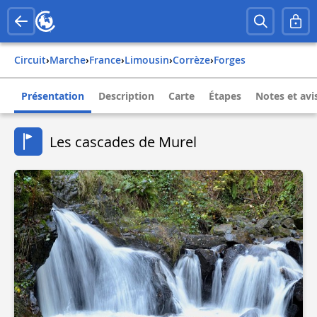
Circuit
›
Marche
›
france
›
limousin
›
corrèze
›
forges
Présentation
Description
Carte
Étapes
Notes et avi
Les cascades de Murel