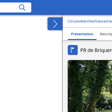
Circuit
›
Marche
›
france
›
c
Présentation
Descri
PR de Brique