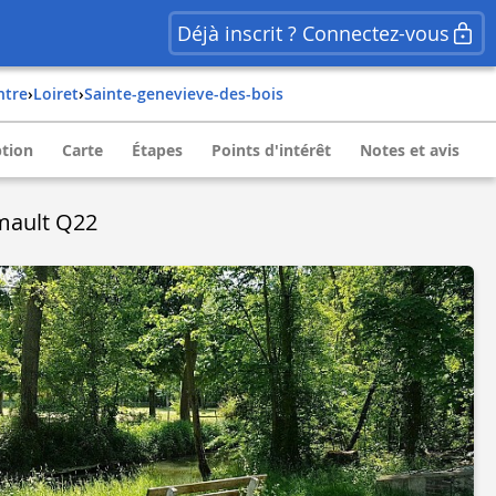
Déjà inscrit ? Connectez-vous
entre
›
loiret
›
sainte-genevieve-des-bois
ption
Carte
Étapes
Points d'intérêt
Notes et avis
mault Q22