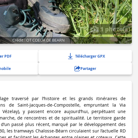
1 photo(s)
Crédit : OT COEUR DE BEARN
er PDF
Télécharger GPX
mobile
Partager
llage traversé par l’histoire et les grands itinéraires de
rins de Saint-Jacques-de-Compostelle, empruntant la Via
 Vézelay), y passent encore aujourd’hui, perpétuant une
marche, de rencontres et de spiritualité. Le territoire garde
d’un passé plus récent, marqué par le développement des
30, les tramways Chalosse-Béarn circulaient sur l’actuelle RD
es et facilitant les échanges entre plaines et coteaux. Cette