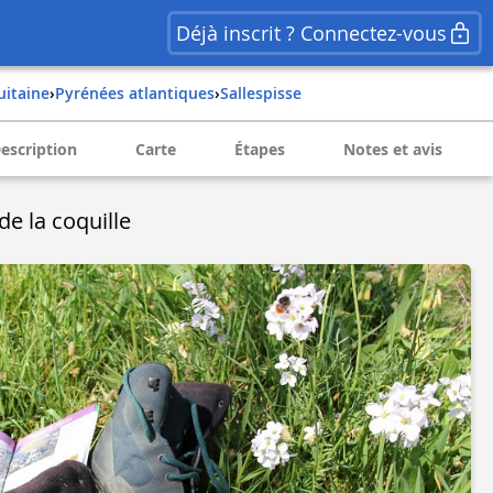
Déjà inscrit ? Connectez-vous
quitaine
›
pyrénées atlantiques
›
sallespisse
escription
Carte
Étapes
Notes et avis
de la coquille