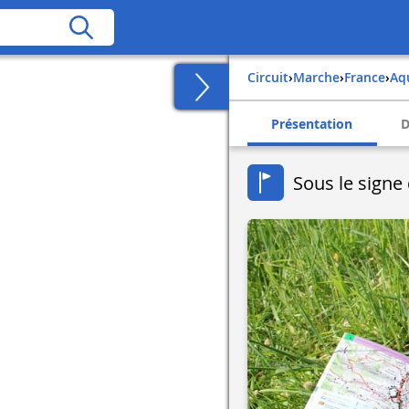
Circuit
›
Marche
›
france
›
a
Présentation
D
Sous le signe 