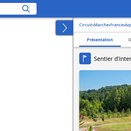
Circuit
›
Marche
›
france
›
a
Présentation
D
Sentier d'int