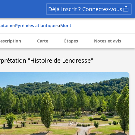
Déjà inscrit ? Connectez-vous
quitaine
›
pyrénées atlantiques
›
mont
escription
Carte
Étapes
Notes et avis
erprétation "Histoire de Lendresse"