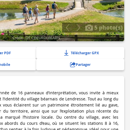
5 photo(s)
Crédit : OT COEURDEBEARN
er PDF
Télécharger GPX
mobile
Partager
lonnée de 16 panneaux d’interprétation, vous invite à mieux
t l’identité du village béarnais de Lendresse. Tout au long du
 vous éclairent sur un patrimoine étroitement lié au gave,
r du territoire, ainsi que sur l’exploitation plus récente du
a marqué l’histoire locale. Du centre du village, avec les
ux abords du cours d’eau, où se situent les stations 8 à 16,
d’un sentier à la fois ludique et pédagogique, idéal pour une