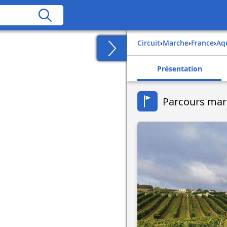
Circuit
›
Marche
›
france
›
a
Présentation
Parcours marc