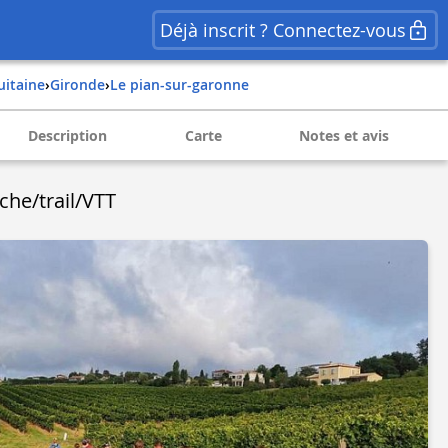
Déjà inscrit ? Connectez-vous
quitaine
›
gironde
›
le pian-sur-garonne
Description
Carte
Notes et avis
he/trail/VTT