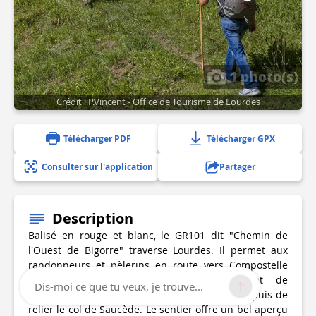
1 photo(s)
Crédit : P.Vincent - Office de Tourisme de Lourdes
Télécharger PDF
Télécharger GPX
Consulter sur l'application
Partager
Description
Balisé en rouge et blanc, le GR101 dit "Chemin de
l'Ouest de Bigorre" traverse Lourdes. Il permet aux
randonneurs et pèlerins en route vers Compostelle
par le "Chemin d'Arles" (GR653) venant de
Dis-moi ce que tu veux, je trouve...
Maubourguet, de rejoindre la ville de Lourdes puis de
relier le col de Saucède. Le sentier offre un bel aperçu