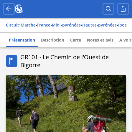
Circuit
›
Marche
›
france
›
midi-pyrénées
›
hautes-pyrénées
›
ibos
Présentation
Description
Carte
Notes et avis
À voir
GR101 - Le Chemin de l'Ouest de
Bigorre