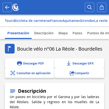
Tour
›
Bicicleta de carretera
›
france
›
aquitaine
›
gironde
›
la reole
Presentación
Descripción
Mapa
Pasos
Puntos de in
Boucle vélo n°06 La Réole - Bourdelles
Descargar PDF
Descargar GPX
Consultar en aplicación
Compartir
Descripción
Un paseo en bicicleta por el Garona y por las laderas
del Réolais. Salida y regreso en los muelles de La
Réole.