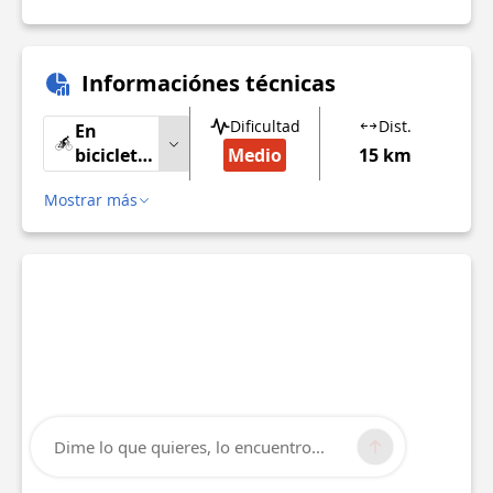
Informaciónes técnicas
Dificultad
Dist.
En
bicicleta
Medio
15 km
de
Mostrar más
carretera
Dime lo que quieres, lo encuentro...