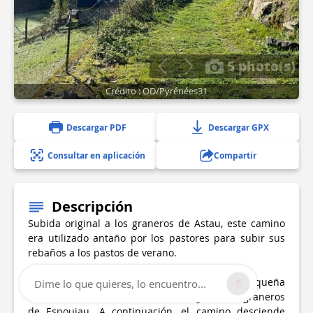
5 photo(s)
Crédito : OD/Pyrénées31
Descargar PDF
Descargar GPX
Consultar en aplicación
Compartir
Descripción
Subida original a los graneros de Astau, este camino
era utilizado antaño por los pastores para subir sus
rebaños a los pastos de verano.
Salga a la salida del pueblo de Oô y siga la pequeña
Dime lo que quieres, lo encuentro...
carretera entre las casas hasta llegar a los graneros
de Espoujau. A continuación, el camino desciende