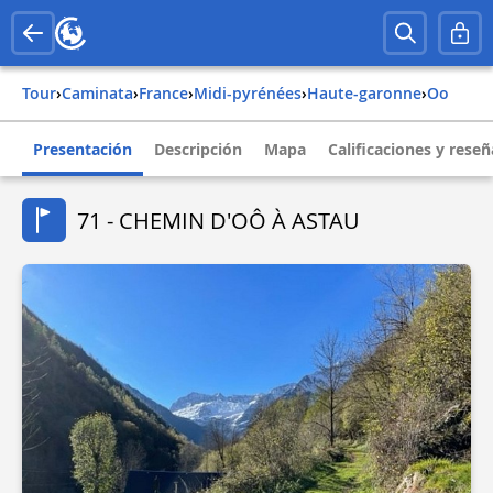
Tour
›
Caminata
›
france
›
midi-pyrénées
›
haute-garonne
›
oo
Presentación
Descripción
Mapa
Calificaciones y reseñ
71 - CHEMIN D'OÔ À ASTAU