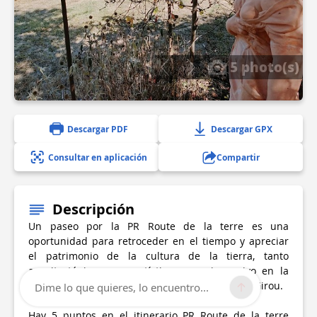
5 photo(s)
Descargar PDF
Descargar GPX
Consultar en aplicación
Compartir
Descripción
Un paseo por la PR Route de la terre es una
oportunidad para retroceder en el tiempo y apreciar
el patrimonio de la cultura de la tierra, tanto
arquitectónico como artístico, que sigue vivo en la
región de Toulousain y, aquí, en los Coteaux du Girou.
Dime lo que quieres, lo encuentro...
Hay 5 puntos en el itinerario PR Route de la terre