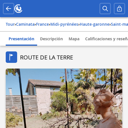
Tour
›
Caminata
›
france
›
midi-pyrénées
›
haute-garonne
›
saint-m
Presentación
Descripción
Mapa
Calificaciones y reseñ
ROUTE DE LA TERRE