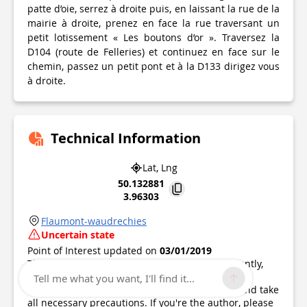
patte d’oie, serrez à droite puis, en laissant la rue de la
mairie à droite, prenez en face la rue traversant un
petit lotissement « Les boutons d’or ». Traversez la
D104 (route de Felleries) et continuez en face sur le
chemin, passez un petit pont et à la D133 dirigez vous
à droite.
Technical Information
Lat, Lng
50.132881
3.96303
Flaumont-waudrechies
Uncertain state
Point of Interest updated on
03/01/2019
This point of interest hasn't been updated recently,
which could compromise the reliability of this
Tell me what you want, I'll find it...
information. We recommend that you inquire and take
all necessary precautions. If you're the author, please