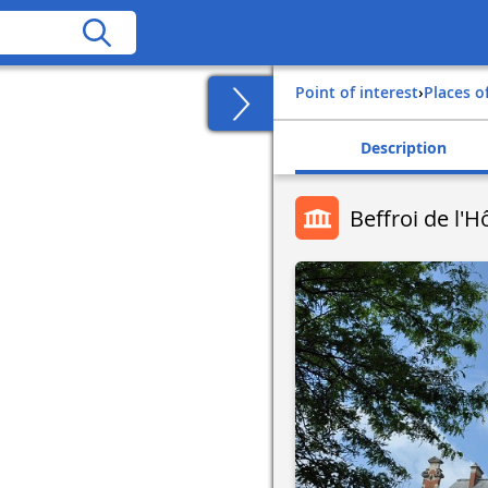
Point of interest
›
Places o
Description
Beffroi de l'Hô