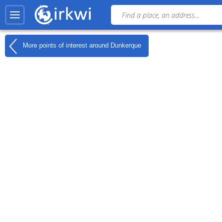
More points of interest around
Dunkerque