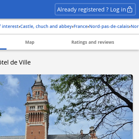
Already registered ? Log in
f interest
›
Castle, chuch and abbey
›
france
›
nord-pas-de-calais
›
no
Map
Ratings and reviews
tel de Ville