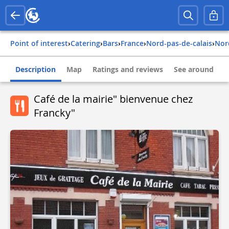
Point of interest
›
Catering
›
Bars
›
france
›
nord-pas-de-calais
›
no
Description
Map
Ratings and reviews
See around
Café de la mairie" bienvenue chez
Francky"