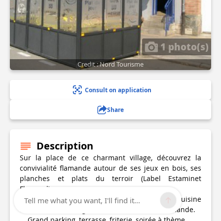
1 photo(s)
Credit : Nord Tourisme
Consult on application
Share
Description
Sur la place de ce charmant village, découvrez la
convivialité flamande autour de ses jeux en bois, ses
planches et plats du terroir (Label Estaminet
Flamand).
Le café restaurant vous propose une cuisine
Tell me what you want, I'll find it...
traditionnelle et organise des soirées sur demande.
Grand parking, terrasse, friterie, soirée à thème.