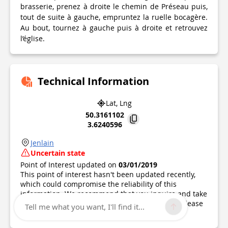
brasserie, prenez à droite le chemin de Préseau puis,
tout de suite à gauche, empruntez la ruelle bocagère.
Au bout, tournez à gauche puis à droite et retrouvez
l’église.
Technical Information
Lat, Lng
50.3161102
3.6240596
Jenlain
Uncertain state
Point of Interest updated on
03/01/2019
This point of interest hasn't been updated recently,
which could compromise the reliability of this
information. We recommend that you inquire and take
all necessary precautions. If you're the author, please
Tell me what you want, I'll find it...
verify your information.