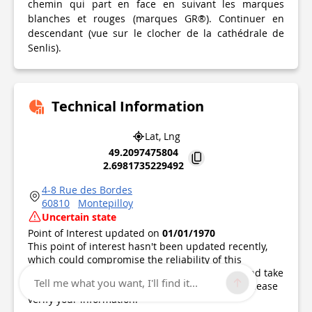
chemin qui part en face en suivant les marques
blanches et rouges (marques GR®). Continuer en
descendant (vue sur le clocher de la cathédrale de
Senlis).
Technical Information
Lat, Lng
49.2097475804
2.6981735229492
4-8 Rue des Bordes
60810
Montepilloy
Uncertain state
Point of Interest updated on
01/01/1970
This point of interest hasn't been updated recently,
which could compromise the reliability of this
information. We recommend that you inquire and take
Tell me what you want, I'll find it...
all necessary precautions. If you're the author, please
verify your information.