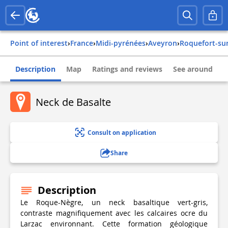
Point of interest
›
france
›
midi-pyrénées
›
aveyron
›
roquefort-su
Description
Map
Ratings and reviews
See around
Neck de Basalte
Consult on application
Share
Description
Le Roque-Nègre, un neck basaltique vert-gris,
contraste magnifiquement avec les calcaires ocre du
Larzac environnant. Cette formation géologique