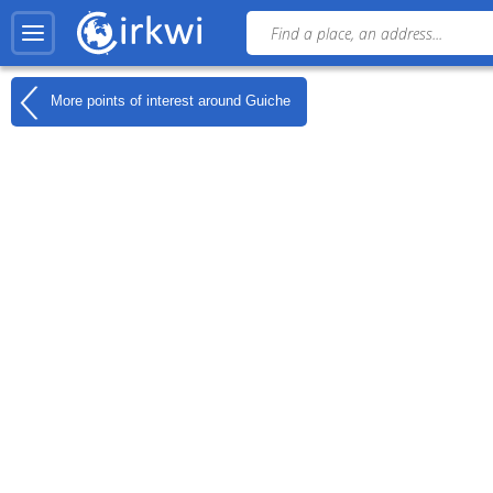
More points of interest around
Guiche