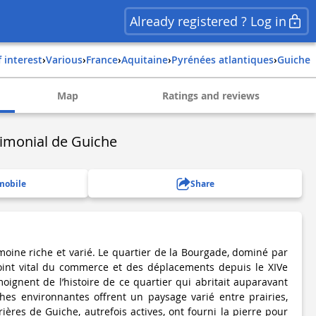
Already registered ? Log in
f interest
›
Various
›
france
›
aquitaine
›
pyrénées atlantiques
›
guiche
Map
Ratings and reviews
imonial de Guiche
mobile
Share
moine riche et varié. Le quartier de la Bourgade, dominé par
oint vital du commerce et des déplacements depuis le XIVe
oignent de l’histoire de ce quartier qui abritait auparavant
hes environnantes offrent un paysage varié entre prairies,
rières de Guiche, autrefois actives, ont fourni la pierre pour