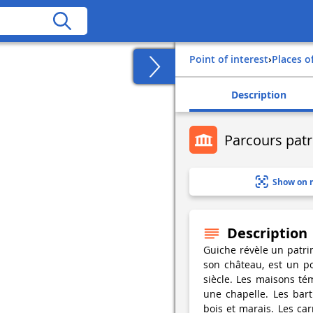
Point of interest
›
Places o
Description
Parcours patr
Show on 
Description
Guiche révèle un patri
son château, est un p
siècle. Les maisons tém
une chapelle. Les bart
bois et marais. Les car