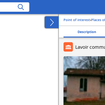
Point of interest
›
Places o
Description
Lavoir comm