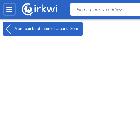
More points of interest around
Sore