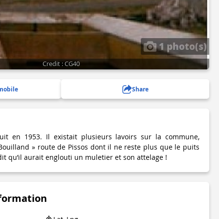
1 photo(s)
Credit : CG40
mobile
Share
uit en 1953. Il existait plusieurs lavoirs sur la commune,
uilland » route de Pissos dont il ne reste plus que le puits
t qu’il aurait englouti un muletier et son attelage !
nformation