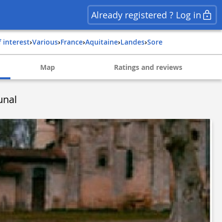
Already registered ? Log in
f interest
›
Various
›
france
›
aquitaine
›
landes
›
sore
Map
Ratings and reviews
unal