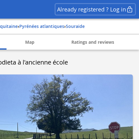
Already registered ? Log in
aquitaine
›
pyrénées atlantiques
›
souraide
Map
Ratings and reviews
odieta à l'ancienne école