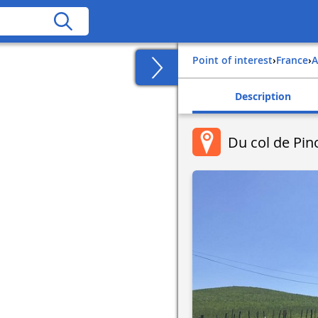
Point of interest
›
france
›
Description
Du col de Pin