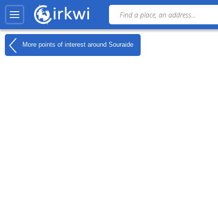
More points of interest around
Souraide