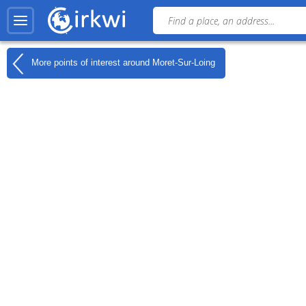
More points of interest around
Moret-Sur-Loing