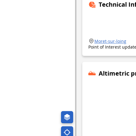
Technical I
Moret-sur-loing
Point of Interest upda
Altimetric p