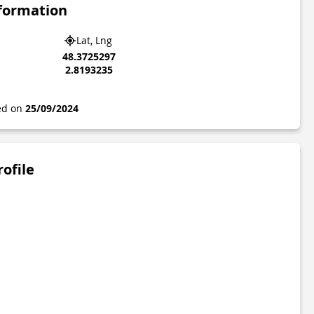
nformation
Lat, Lng
48.3725297
2.8193235
ted on
25/09/2024
rofile