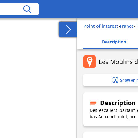
Point of interest
›
france
›
Description
Les Moulins d
Show on 
Description
Des escaliers partant
bas.Au rond-point, pren